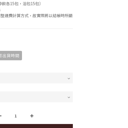
仲飲各15包，浴包15包〕
格
調整運費計算方式，故實際將以結帳時所顯
認出貨時間