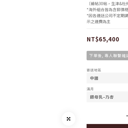
〔補帖30帖，生津&杜
*海外組合皆為含郵價
*因各運送公司不定期
示之運費為主
NT$65,400
下單後, 專人聯繫確
寄送地區
滿月