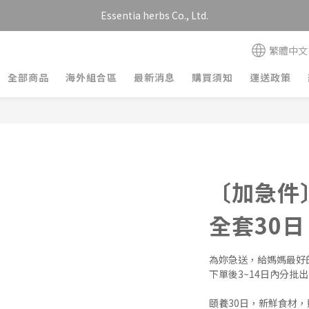
Essentia herbs Co., Ltd.
繁體中文
全部商品
海外組合區
最新消息
購買須知
運送政策
〔加急件
全套30日
為妳急送，給媽媽最好
下單後3~14日內分批
頤養30日，新鮮食材