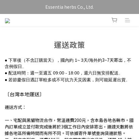
Essentia herbs Co., Ltd.
運送政策
3~7天寄出
● 下單後（不含訂購當天），
國內約
1~ 3天
/海外約
，不
含例假日
。
● 配送時間：週一至週五 09:00 - 18:00，週六日無安排配送
。
● 若節慶假日遇訂單較多或不可抗力天災因素，則可能延遲出貨
。
〔台灣本地運送〕
運送
方式：
一、
宅配與黑貓物流合作
，常溫運費200元
，含本島各地各縣市。國
內訂單成立並付款完成後將於3個工作日內安排寄出，運達天數將依
據各地區所需時間而有所不同。可依據寄件單號查詢貨運狀態。