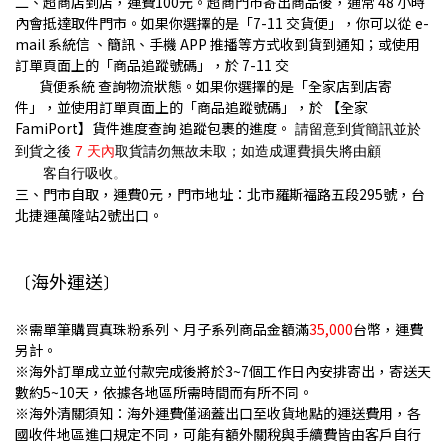
二、
超商
店到店，運費100元。超商門市寄出商品後，通常 48 小時
內會抵達取件門市。
如果你選擇的是「7-11 交貨便」，你可以從 e-
mail 系統信 、簡訊、手機 APP 推播等方式收到貨到通知；或使用
訂單頁面上的「商品追蹤號碼」，於 7-11 交
貨便系統 查詢物流狀態。
如果你選擇的是「全家店到店寄
件」，並使用訂單頁面上的「商品追蹤號碼」，於 【全家
FamiPort】貨件進度查詢 追蹤包裹的進度。
請留意到貨簡訊並於
到貨之後
7 天內
取貨請勿無故未取；如造成運費損失將由顧
客自行吸收
。
三、門市自取，運費0元，門市地址：北市羅斯福路五段295號，台
北捷運萬隆站2號出口。
海外運送
〔
〕
※需單筆購買真珠粉系列、月子系列商品金額滿
35,000
台幣，運費
另計。
※海外訂單成立並付款完成後將於3~7個工作日內安排寄出，寄送天
數約5~10天，依據各地區所需時間而有所不同。
※海外清關須知：海外運費
僅涵蓋出口至收貨地點的運送費用，各
國收件地區進口規定不同，可能有額外關稅與手續費皆由客戶自行