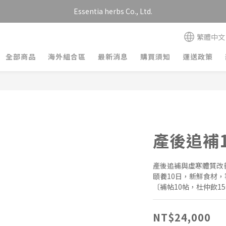
Essentia herbs Co., Ltd.
繁體中文
全部商品
海外組合區
最新消息
購買須知
運送政策
產後追補
產後追補與虛寒體質改
頤養10日，新鮮食材
〔補帖10帖，杜仲飲1
NT$24,000