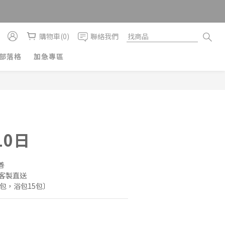
購物車(0)
聯絡我們
部落格
加急專區
10日
善
，客製直送
5包，浴包15包〕