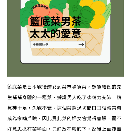
籃底菜是日本戰後婦女到菜市場買菜，想買給她的先
生補補身體的一種菜，據說男人吃了後精力充沛，精
氣神十足，久戰不衰。這個菜經過坊間口耳相傳當時
成為家喻戶曉，因此買此菜的婦女會覺得害臊，而不
好意思擺在菜籃面，只好放在籃底下，然後上面覆蓋