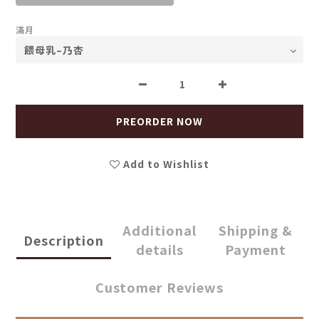
滿月
PREORDER NOW
Add to Wishlist
Additional
Shipping &
Description
details
Payment
Customer Reviews