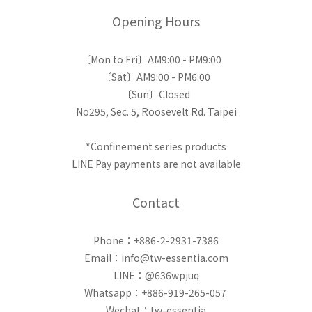
Opening Hours
〔Mon to Fri〕AM9:00 - PM9:00
〔Sat〕AM9:00 - PM6:00
〔Sun〕Closed
No295, Sec. 5, Roosevelt Rd. Taipei
*Confinement series products
LINE Pay payments are not available
Contact
Phone：+886-2-2931-7386
Email：info@tw-essentia.com
LINE：@636wpjuq
Whatsapp：+886-919-265-057
Wechat：tw-essentia