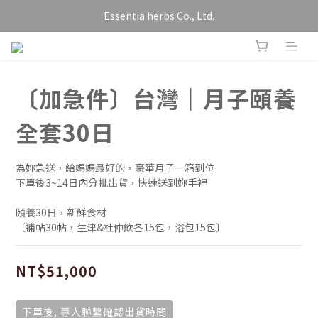
Essentia herbs Co., Ltd.
〔加急件〕台灣｜月子頤養
全套30日
為妳急送，給媽媽最好的，豪華月子一箱到位
下單後3~14日內分批出貨，快速送到妳手裡
頤養30日，新鮮食材
〔補帖30帖，生津&杜仲飲各15包，浴包15包〕
NT$51,000
下單後, 專人聯繫確認出貨時間