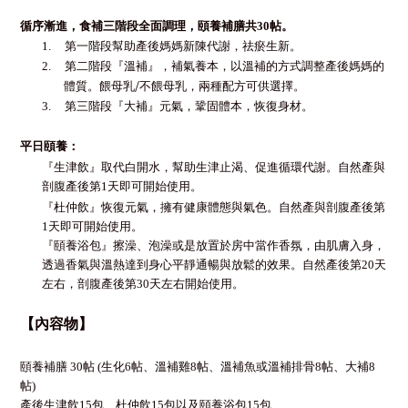
循序漸進，食補
三階段
全面調理，
頤養補膳共
30
帖。
1.
第一階段幫助產後媽媽新陳代謝，祛瘀生新。
2.
第二階段『溫補』，補氣養本，以溫補的方式調整產後媽媽的
/
體質。餵母乳
不餵母乳，兩種配方可供選擇。
3.
第三階段『大補』元氣，
鞏固體本
，恢復身材
。
平日頤養：
『生津飲』取代白開水，幫助生津止渴、促進循環代謝。
自然產與
剖腹產後第1天即可開始使用。
『杜仲飲』
恢復元氣，擁有健康體態與氣色
。
自然產與剖腹產後第
1天即可開始使用。
『頤養浴包』擦澡、泡澡或是放置於房中當作香氛，由肌膚入身，
透過香氣與溫熱達到身心平靜通暢與放鬆的效果。
自然產後第20天
左右，剖腹產後第30天左右開始使用。
【
內容物
】
頤養補膳 30帖 (生化6帖、溫補雞8帖、溫補魚或溫補排骨8帖、大補8
帖)
產後生津飲15包、杜仲飲15包以及頤養浴包15包