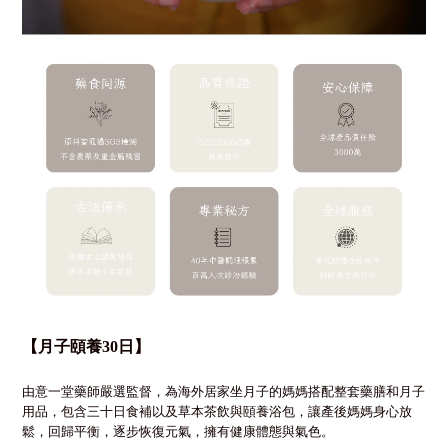
【月子頤養
30
日】
由意一堂藥師嚴選監督，為
海外
居家坐月子的媽媽搭配整套藥膳和月子
用品，包含三十日食補以及
草本茶飲與頤養浴包，讓產後媽媽身心放
鬆，回歸平衡，逐步恢復元氣，擁有健康體態與氣色。