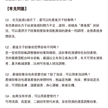
【常見問題】
1
Q1
．生完超過
個月了，還可以吃產後月子頤養嗎？
“
”
有些產婦在月子結束後感到體力不足，虛弱，俗稱為
產後風
的狀
況。可以選擇月子頤養精實裝來搭配產婦的膳食一同調理，改善產後身
體狀況。
Q2
．產後月子頤養依照季節有不同嗎？
意一堂依照節氣調整藥材份量與種類。請於事前溝通時告知預產期。
另外藥膳需配合時令節氣，建議以立冬與立春為分界，冬天可用全酒熬
煮，夏天略減酒量，比例可依個人情況調整。
Q3
．產後頤養浴包有甚麼功效？除了泡澡，可以用來洗頭嗎？
產後頤養浴包通過產後的身體特性，無論是泡腳、泡澡、擦澡或是洗
頭，可潤肌美膚，溫暖循環，身心通暢，恢復生機。
Q4
．如果沒有米酒，可以用甚麼替代？
可用清酒、高粱酒、二鍋頭等替代米酒。並依照酒的濃度調整份量。