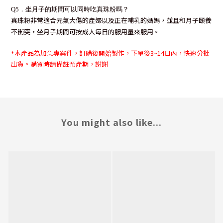
Q5
．坐月子的期間可以同時吃真珠粉嗎？
真珠粉非常適合元氣大傷的產婦以及正在哺乳的媽媽，並且和月子頤養
不衝突，坐月子期間可按成人每日的服用量來服用。
本產品為加急專案件，訂購後開始製作，下單後3~14日
內，快速分批
*
出貨。購買時請備註預產期，謝謝
You might also like...