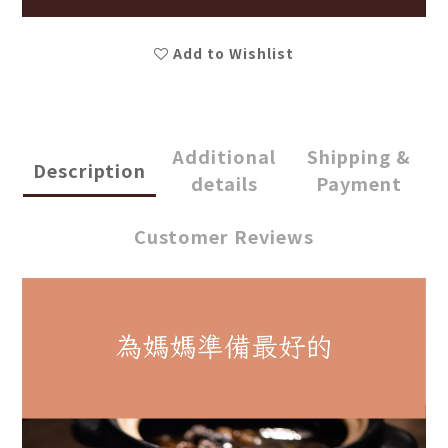
Add to Wishlist
Additional
Shipping &
Description
details
Payment
Customer Reviews