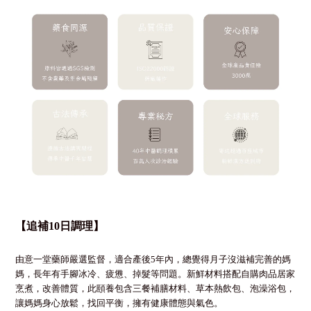
【
追補10日調理】
由意一堂藥師嚴選監督，適合產後5年內，總覺得月子沒滋補完善的媽
媽，長年有手腳冰冷、疲憊、掉髮等問題。新鮮材料搭配自購肉品居家
烹煮，改善體質，此頤養包含三餐補膳材料、草本熱飲包、泡澡浴包，
讓媽媽身心放鬆，找回平衡，擁有健康體態與氣色。