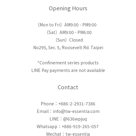
Opening Hours
〔Mon to Fri〕AM9:00 - PM9:00
〔Sat〕AM9:00 - PM6:00
〔Sun〕Closed
No295, Sec. 5, Roosevelt Rd. Taipei
*Confinement series products
LINE Pay payments are not available
Contact
Phone：+886-2-2931-7386
Email：info@tw-essentia.com
LINE：@636wpjuq
Whatsapp：+886-919-265-057
Wechat：tw-essentia