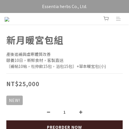
Essentia herbs Co., Ltd.
新月暖宮包組
產後追補與虛寒體質改善
頤養10日，新鮮食材，客製直送
〔補帖10帖，杜仲飲15包，浴包15包〕+草本暖宮包(小)
NT$25,000
NEW!
PREORDER NOW