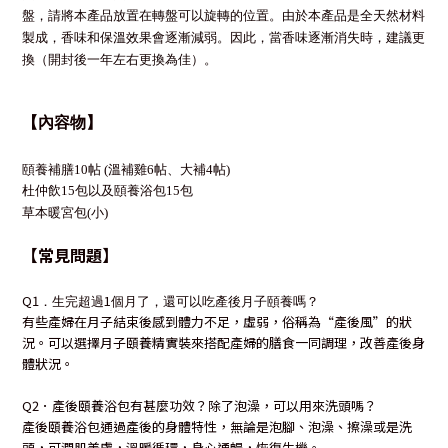
盤，請將本產品放置在轉盤可以旋轉的位置。由於本產品是全天然材料
製成，香味和保溫效果會逐漸減弱。因此，當香味逐漸消失時，建議更
換（開封後一年左右更換為佳）。
【
內容物
】
頤養補膳10帖 (溫補雞6帖、大補4帖)
杜仲飲15包以及頤養浴包15包
草本暖宮包(小)
【常見問題】
Q1
1
．生完超過
個月了，還可以吃產後月子頤養嗎？
有些產婦在月子結束後感到體力不足，虛弱，俗稱為
“
產後風
”
的狀
況。可以選擇月子頤養精實裝來搭配產婦的膳食一同調理，改善產後身
體狀況。
Q2
．產後頤養浴包有甚麼功效？除了泡澡，可以用來洗頭嗎？
產後頤養浴包通過產後的身體特性，無論是泡腳、泡澡、擦澡或是洗
頭，可潤肌美膚，溫暖循環，身心通暢，恢復生機。