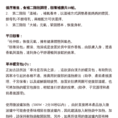
循序漸進，食補二階段調理，頤養補膳共10帖。
2. 第二階段『溫補』，補氣養本，以溫補方式調整產後媽媽的體質。
餵母乳/不餵母乳，兩種配方可供選擇。
3. 第三階段『大補』元氣，鞏固體本，恢復身材。
平日頤養：
『杜仲飲』恢復元氣，擁有健康體態與氣色。
『頤養浴包』擦澡、泡澡或是放置於房中當作香氛，由肌膚入身，透過
香氣與溫熱，達到身心平靜通暢與放鬆的效果。
草本暖宮包(小)：
正如古語所說「寒冷是百病之源」，這款源自漢方的暖宮包，有助對抗
因寒冷引起的各種不適。推薦用於腹部的溫熱療法（助孕、產前產後護
理、子宮保養）以及緩解眼睛疲勞。放置於肚臍周圍可使腹部溫暖。也
可將加熱的暖宮包握住，輕鬆進行舒適的按摩。(助孕、子宮護理和產
前產後護理)。
使用微波爐加熱（500W・2分30秒以內）。由於直接將本產品放入微
波爐中可能會使香味殘留在微波爐內，因此建議放入耐熱袋中加熱。加
熱時，請保持耐熱袋敞開狀態。另外，如果所使用的微波爐內部有轉