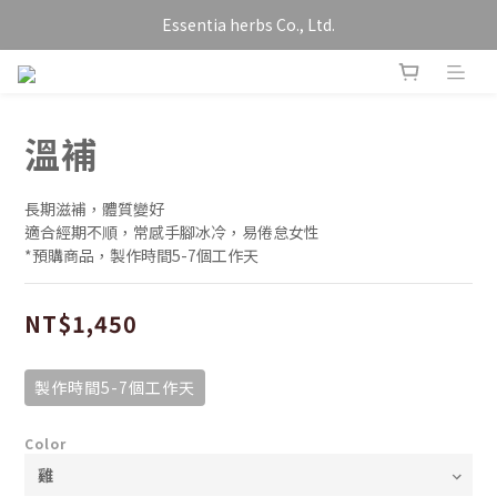
Essentia herbs Co., Ltd.
溫補
長期滋補，體質變好
適合經期不順，常感手腳冰冷，易倦怠女性
*預購商品，製作時間5-7個工作天
NT$1,450
製作時間5-7個工作天
Color