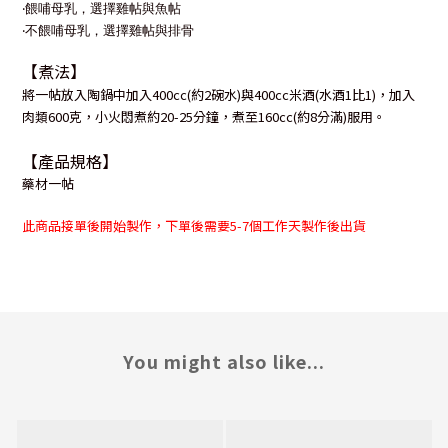
‧餵哺母乳，選擇雞帖與魚帖
‧
不餵哺母乳，選擇雞帖與排骨
【煮法】
將一帖放入陶鍋中加入
400cc(
約
2
碗水
)與400cc米酒(水酒1比1)
，加入
肉類600克，小火悶煮約
20-25
分鐘，煮至
160cc(
約
8
分滿
)
服用。
【產品規格】
藥材一帖
此商品接單後開始製作
，下單後需要
5-7
個工作天製作後出貨
You might also like...