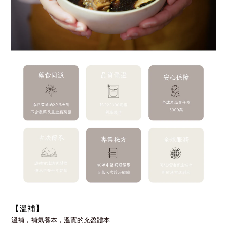
【溫補】
溫補，補氣養本，溫實的充盈體本