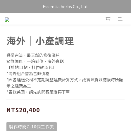
Essentia herbs Co., Ltd.
海外｜小產調理
遵循古法，最天然的修復滋補
緊急調理，一箱到位，海外直送
〔補帖11帖，杜仲飲15包〕
*海外組合皆為含郵價格
*因各運送公司不定期調整運費計算方式，故實際將以結帳時所顯
示之運費為主
*寄送美國，請先詢問客服後再下單
NT$20,400
製作時間7-10個工作天