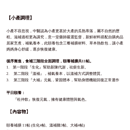
【小產調理】
小產不容忽視，中醫認為小產更甚於大產的瓜熟蒂落，屬不自然的歷
程。滋補過程更為講究，意一堂藥師嚴選監督，新鮮材料搭配自購肉品
居家烹煮，補氣養本，此頤養包含三餐補膳材料、草本熱飲包，讓小產
媽媽身心舒緩，逐步恢復健康。
循序漸進，食補三階段全面調理，頤養補膳共11帖。
1. 第一階段『生化』幫助新陳代謝，祛瘀生新。
2. 第二階段『溫補』，補氣養本，以溫補方式調整體質。
3. 第三階段『大補』元氣，鞏固體本，
幫助身體機能回復正常運作
平日頤養：
『杜仲飲』
恢復元氣，擁有健康體態與氣色
。
【
內容物
】
頤養補膳 11帖 (
生化4帖、溫補雞3帖、大補4帖)