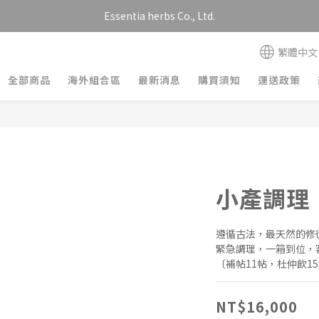
Essentia herbs Co., Ltd.
繁體中文
全部商品
海外組合區
最新消息
購買須知
運送政策
小產調理
遵循古法，最天然的修
緊急調理，一箱到位，
〔補帖11帖，杜仲飲1
NT$16,000