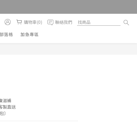
購物車(0)
聯絡我們
部落格
加急專區
復滋補
客製直送
5包〕