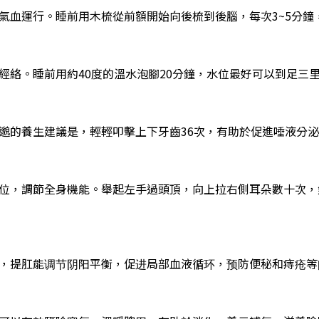
氣血運行。睡前用木梳從前額開始向後梳到後腦，每次3~5分鐘
經絡。睡前用約40度的溫水泡腳20分鐘，水位最好可以到足三
邈的養生建議是，輕輕叩擊上下牙齒36次，有助於促進唾液分
位，調節全身機能。舉起左手過頭頂，向上拉右側耳朵數十次，
，提肛能调节阴阳平衡，促进局部血液循环，预防便秘和痔疮等